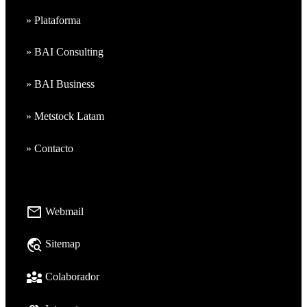
» Plataforma
» BAI Consulting
» BAI Business
» Metstock Latam
» Contacto
mail
Webmail
travel_explore
Sitemap
diversity_3
Colaborador